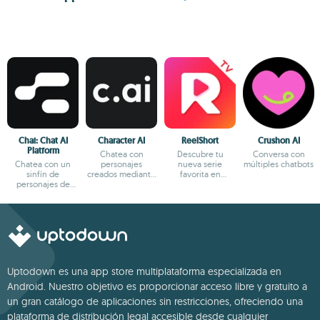
Chai: Chat AI
Character AI
ReelShort
Crushon AI
Platform
Chatea con
Descubre tu
Conversa con
Chatea con un
personajes
nueva serie
múltiples chatbots
sinfín de
creados mediante
favorita en
personajes de
IA
formato reels
fantasía
Uptodown es una app store multiplataforma especializada en
Android. Nuestro objetivo es proporcionar acceso libre y gratuito a
un gran catálogo de aplicaciones sin restricciones, ofreciendo una
plataforma de distribución legal accesible desde cualquier