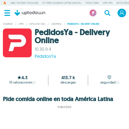
ARES: THE IRON VANGUARD
MY HERO ACADEMIA UNITED SURVIVAL
TICKET HERO
APPS VPN
BATTLE ROY
ANDROID
/
APPS
/
ESTILO DE VIDA
/
COMPRAS
/
PEDIDOSYA - DELIVERY ONLINE
PedidosYa - Delivery
Online
10.30.9.4
PedidosYa
4.3
413.7 k
10
valoraciones
descargas
seguridad
Pide comida online en toda América Latina
PUBLICIDAD