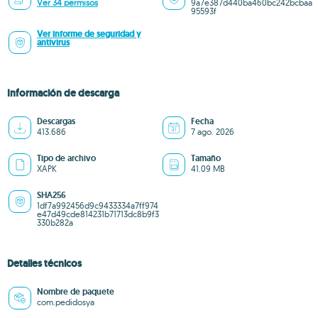
Ver 34 permisos
9a7e387d440ba460bc242bcbaa
95593f
Ver informe de seguridad y
antivirus
Información de descarga
Descargas
Fecha
413.686
7 ago. 2026
Tipo de archivo
Tamaño
XAPK
41.09 MB
SHA256
1df7a992456d9c9433334a7ff974
e47d49cde814231b71713dc8b9f3
330b282a
Detalles técnicos
Nombre de paquete
com.pedidosya