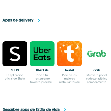
Apps de delivery
SHEIN
Uber Eats
Talabat
Grab
La aplicación
Pide a tu
Pide en los
Muévete por el
oficial de Shein
restaurante
mejores
sudeste asiático
favorito y recíbelo
restaurantes de
cómodamente
en casa
Oriente Medio
Descubre apps de Estilo de vida