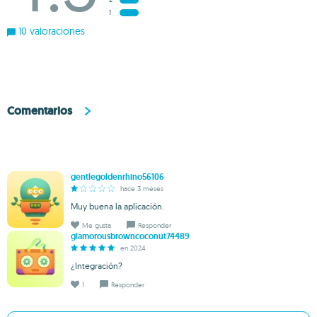
1
10 valoraciones
Comentarios
gentlegoldenrhino56106
hace 3 meses
Muy buena la aplicación.
Me gusta
Responder
glamorousbrowncoconut74489
en 2024
¿Integración?
1
Responder