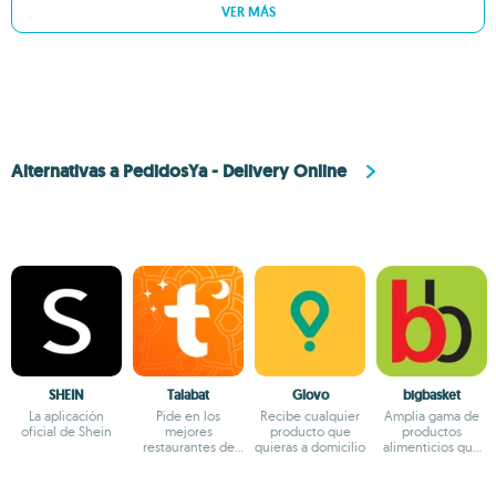
VER MÁS
Alternativas a PedidosYa - Delivery Online
SHEIN
Talabat
Glovo
bigbasket
La aplicación
Pide en los
Recibe cualquier
Amplia gama de
oficial de Shein
mejores
producto que
productos
restaurantes de
quieras a domicilio
alimenticios que
Oriente Medio
adquirir en esta
tienda