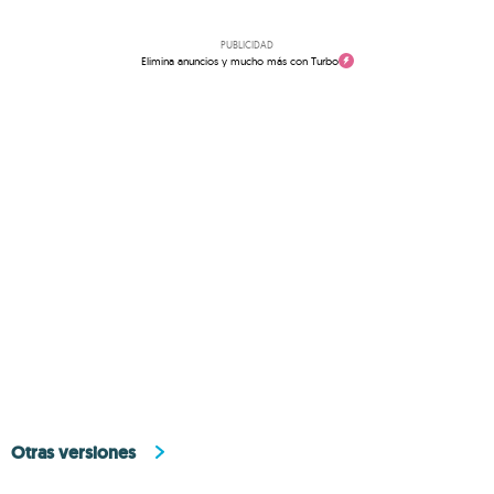
PUBLICIDAD
Elimina anuncios y mucho más con Turbo
Otras versiones